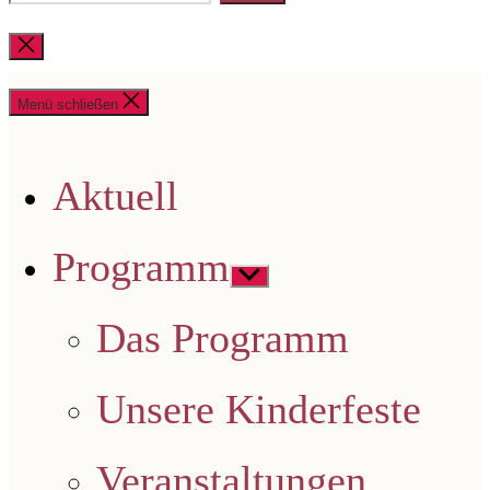
nach:
Suche
schließen
Menü schließen
Aktuell
Programm
Untermenü
anzeigen
Das Programm
Unsere Kinderfeste
Veranstaltungen