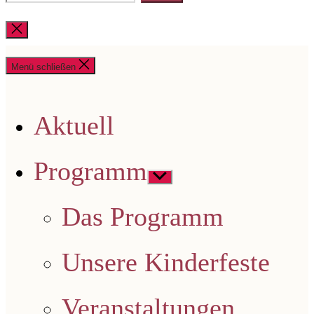
nach:
Suche
schließen
Menü schließen
Aktuell
Programm
Untermenü
anzeigen
Das Programm
Unsere Kinderfeste
Veranstaltungen