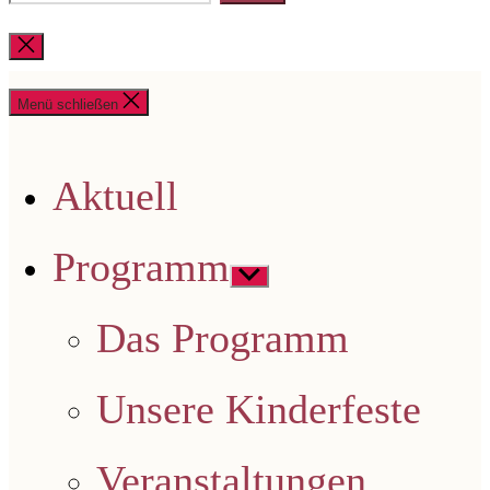
nach:
Suche
schließen
Menü schließen
Aktuell
Programm
Untermenü
anzeigen
Das Programm
Unsere Kinderfeste
Veranstaltungen