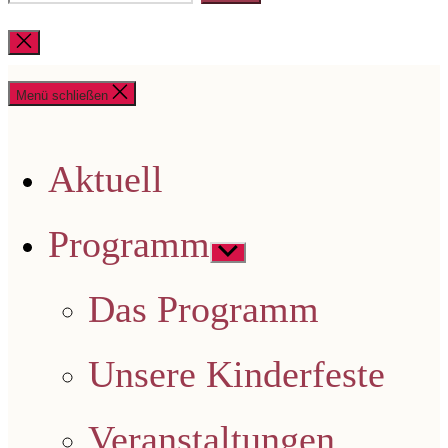
nach:
Suche
schließen
Menü schließen
Aktuell
Programm
Untermenü
anzeigen
Das Programm
Unsere Kinderfeste
Veranstaltungen