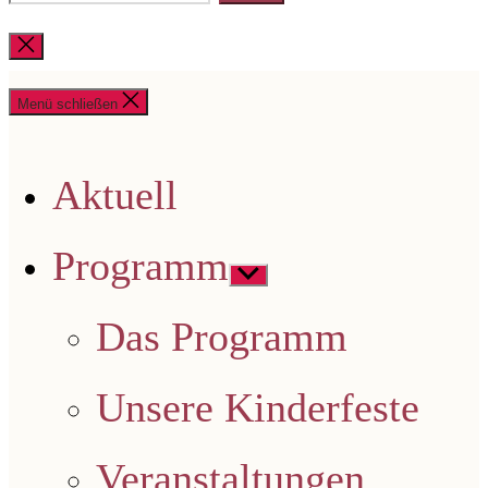
nach:
Suche
schließen
Menü schließen
Aktuell
Programm
Untermenü
anzeigen
Das Programm
Unsere Kinderfeste
Veranstaltungen